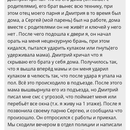
родителями), его брат вынес всю технику, при
этом отец моего парня и Дмитрия в то время был
дома, а Сергей (мой парень) был на работе, дома
вместе с родителями он не живёт и ключей у него
нет . После чего подошла к двери я, он начал
орать на меня нецензурную брань, при этом
кидался, пытался ударить кулаком или пнуть(его
удерживала мама). Дмитрий кричал что я
скрываю его брата у себя дома. Получилось так,
что я вышла вперёд мамы и он меня ударил
кулаком в челюсть так, что после удара я упала на
пол. Всё это происходило в подъезде. После этого
мама вышвырнула его из подъезда, но Дмитрий
писал мне смс с угрозой, что поймает меня или
перебьёт все окна (т.к. я живу на 1 этаже). После я
позвонила своему парню Сергею, и сообщила что
произошло. Он отпросился с работы и приехал.
Мы сходили вечером в отдел полиции и написали