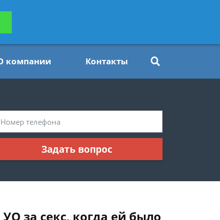
ьтацию
Задать вопрос
платно
О компании
Контакты
Задать вопрос
О за секс, когда ей было