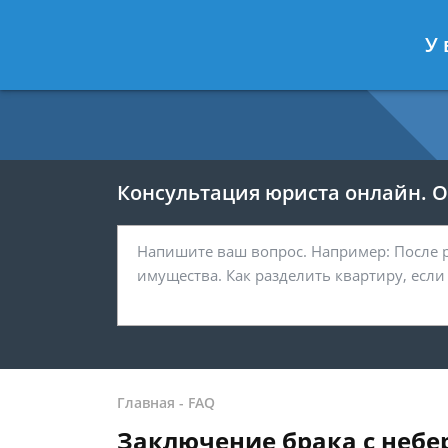
Москва
Санкт-Петербург
У 
7 499 938-54-25
7 812 467-37-
Консультация юриста онлайн. От
Главная
-
FAQ
Заключение брака с небер