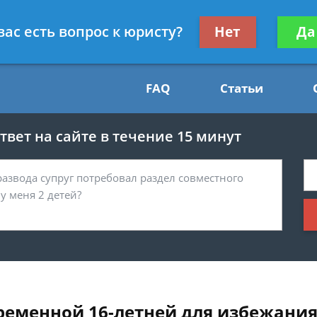
Получите консул
вас есть вопрос к юристу?
Нет
Да
54
бес
FAQ
Статьи
вет на сайте в течение 15 минут
еменной 16-летней для избежания У