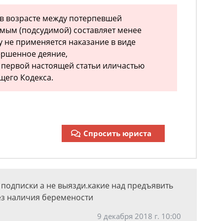
а в возрасте между потерпевшей
мым (подсудимой) составляет менее
у не применяется наказание в виде
ершенное деяние,
 первой настоящей статьи иличастью
щего Кодекса.
Спросить юриста
 подписки а не выязди.какие над предъявить
без наличия беремености
9 декабря 2018 г. 10:00