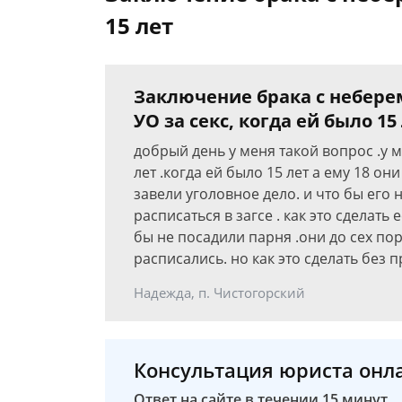
15 лет
Заключение брака с небере
УО за секс, когда ей было 15
добрый день у меня такой вопрос .у м
лет .когда ей было 15 лет а ему 18 он
завели уголовное дело. и что бы его 
расписаться в загсе . как это сделать
бы не посадили парня .они до сех по
расписались. но как это сделать без
Надежда, п. Чистогорский
Консультация юриста онл
Ответ на сайте в течении 15 минут