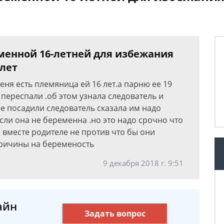
менной 16-летней для избежания
 лет
еня есть племяница ей 16 лет.а парню ее 19
и переспали .об этом узнала следователь и
не посадили следователь сказала им надо
 если она не беременна .но это надо срочно что
р вместе родителе не против что бы они
 причины на беременость
9 декабря 2018 г. 9:51
айн
Задать вопрос