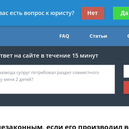
Получите консул
вас есть вопрос к юристу?
Нет
Да
54
бес
FAQ
Статьи
вет на сайте в течение 15 минут
незаконным, если его производил 