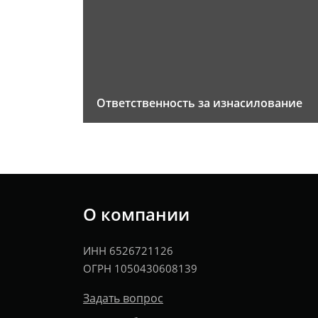
Ответственность за изнасилование
О компании
ИНН 6526721126
ОГРН 1050430608139
Задать вопрос