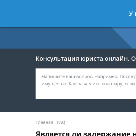
Москва
Санкт-Петербург
У 
7 499 938-54-25
7 812 467-37-
Консультация юриста онлайн. От
Главная
-
FAQ
Является ли задержание 