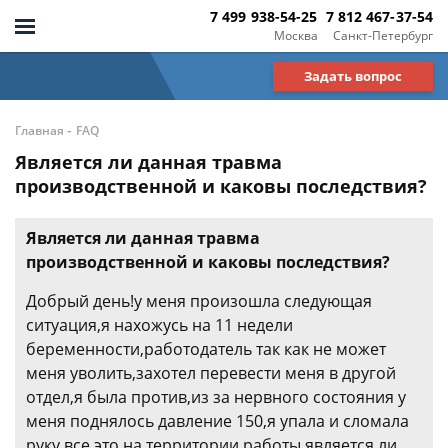
7 499 938-54-25
7 812 467-37-54
Москва
Санкт-Петербург
Задать вопрос
-
Главная
FAQ
Является ли данная травма
производственной и каковы последствия?
Является ли данная травма
производственной и каковы последствия?
Добрый день!у меня произошла следующая
ситуация,я нахожусь на 11 недели
беременности,работодатель так как не может
меня уволить,захотел перевести меня в другой
отдел,я была против,из за нервного состояния у
меня поднялось давление 150,я упала и сломала
руку,все это на территории работы.является ли