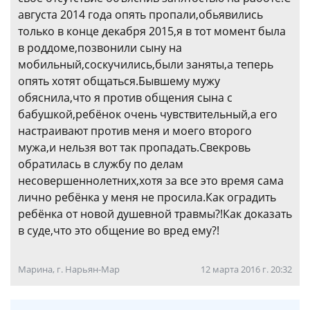
августа 2014 года опять пропали,обьявились
только в конце декабря 2015,я в тот момент была
в роддоме,позвонили сыну на
мобильный,соскучились,были заняты,а теперь
опять хотят общаться.Бывшему мужу
обяснила,что я против общения сына с
бабушкой,ребёнок очень чувствительный,а его
настраивают против меня и моего второго
мужа,и нельзя вот так пропадать.Свекровь
обратилась в службу по делам
несовершеннолетних,хотя за все это время сама
лично ребёнка у меня не просила.Как оградить
ребёнка от новой душевной травмы?!Как доказать
в суде,что это общение во вред ему?!
Марина, г. Нарьян-Мар
12 марта 2016 г. 20:32