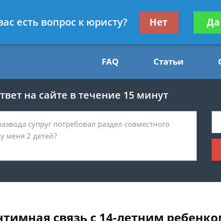
Получите консул
вас есть вопрос к юристу?
Нет
Да
54
бес
FAQ
Статьи
вет на сайте в течение 15 минут
нтимная связь с 14-летним ребенко