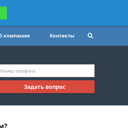
ьтацию
Задать вопрос
платно
О компании
Контакты
Задать вопрос
м?