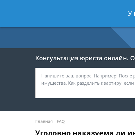
Москва
Санкт-Петербург
У 
7 499 938-54-25
7 812 467-37-
Консультация юриста онлайн. От
Главная
-
FAQ
Уголовно наказуема ли и