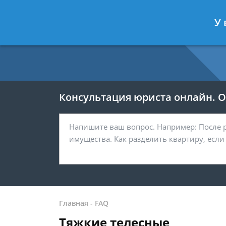
Москва
Санкт-Петербург
У 
7 499 938-54-25
7 812 467-37-
Консультация юриста онлайн. От
Главная
-
FAQ
Тяжкие телесные