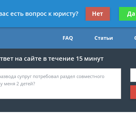
Получите консул
вас есть вопрос к юристу?
Нет
Да
54
бес
FAQ
Статьи
вет на сайте в течение 15 минут