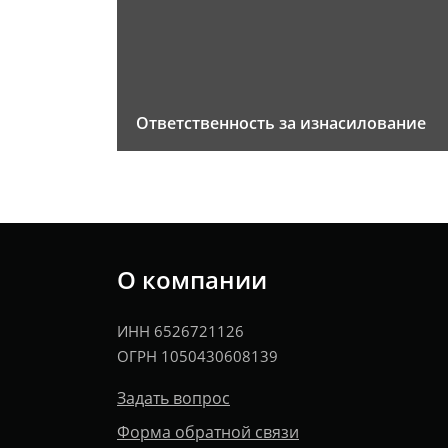
Ответственность за изнасилование
О компании
ИНН 6526721126
ОГРН 1050430608139
Задать вопрос
Форма обратной связи