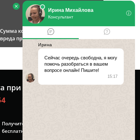
Сумма компенсации морального
вреда при изнасиловании
та при изнасиловании
54
Получите консультацию
бесплатно