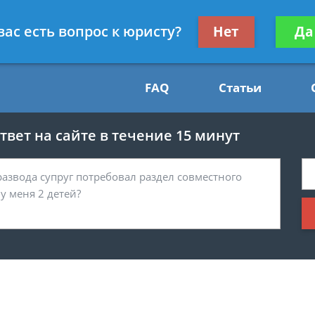
Получите консул
вас есть вопрос к юристу?
Нет
Да
54
бес
FAQ
Статьи
вет на сайте в течение 15 минут