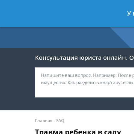
Москва
Санкт-Петербург
У 
7 499 938-54-25
7 812 467-37-
Консультация юриста онлайн. От
Главная
-
FAQ
Травма ребенка в саду