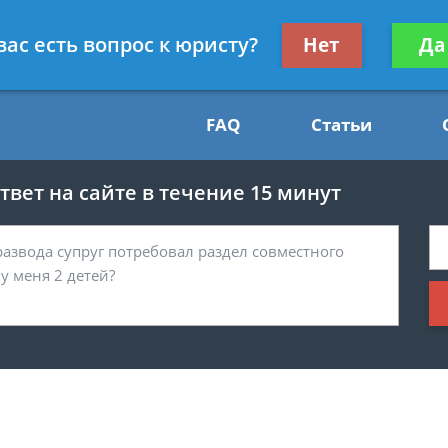
Получите консул
вас есть вопрос к юристу?
Нет
Да
54
бес
FAQ
Статьи
вет на сайте в течение 15 минут