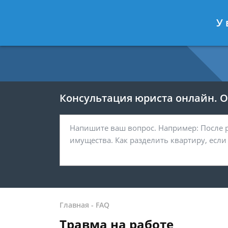
Москва
Санкт-Петербург
У 
7 499 938-54-25
7 812 467-37-
Консультация юриста онлайн. От
Главная
-
FAQ
Травма на работе