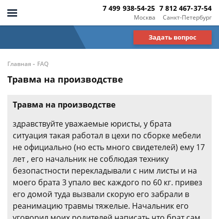
7 499 938-54-25
7 812 467-37-54
Москва
Санкт-Петербург
Задать вопрос
-
Главная
FAQ
Травма на производстве
Травма на производстве
здравствуйте уважаемые юристы, у брата
ситуация такая работал в цехи по сборке мебели
не официально (но есть много свидетелей) ему 17
лет , его начальник не соблюдая технику
безопастности перекладывали с ним листы и на
моего брата 3 упало вес каждого по 60 кг. привез
его домой туда вызвали скорую его забрали в
реанимацию травмы тяжелые. Начальник его
уговорил моих родителей написать что брат сам