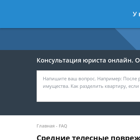
Москва
Санкт-Петербург
У 
7 499 938-54-25
7 812 467-37-
Консультация юриста онлайн. От
Главная
-
FAQ
Средние телесные повреж