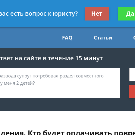
Получите консул
вас есть вопрос к юристу?
Нет
Да
54
бес
FAQ
Статьи
вет на сайте в течение 15 минут
дения. Кто будет оплачивать пов