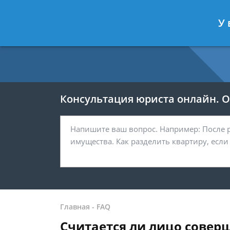
Москва
Санкт-Петербург
У 
7 499 938-54-25
7 812 467-37-
Консультация юриста онлайн. От
Главная
-
FAQ
Считается ли лицо совер