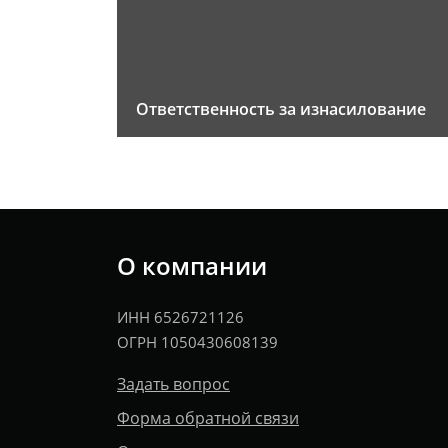
Ответственность за изнасилование
О компании
ИНН 6526721126
ОГРН 1050430608139
Задать вопрос
Форма обратной связи