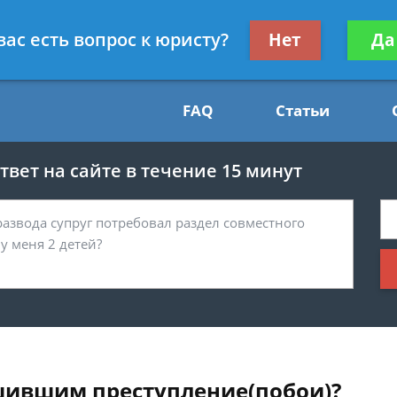
Получите консул
вас есть вопрос к юристу?
Нет
Да
54
бес
FAQ
Статьи
вет на сайте в течение 15 минут
шившим преступление(побои)?