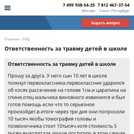
7 499 938-54-25
7 812 467-37-54
Москва
Санкт-Петербург
Задать вопрос
-
Главная
FAQ
Ответственность за травму детей в школе
Ответственность за травму детей в школе
Прошу за друга. У него сын 10 лет в школе
толкнул первоклассника.первоклассник ударился
об косяк рассечение на голове 1см.и царапина на
спине.отец мальчика виновного извинился и был
готов помощь если что то серьезное
произойдет.в итоге через три дня они попросили
10 тысяч якобы томография головы и
позвоночника стоит 10тысяч.хотя стоимость 5
тысяч выходит.как лучше поступить в этом случае