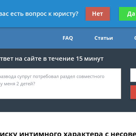
Получите консул
вас есть вопрос к юристу?
Нет
Да
54
бес
FAQ
Статьи
вет на сайте в течение 15 минут
писку интимного характера с несо