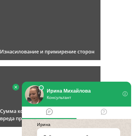
Изнасилование и примирение сторон
Сумма компенсации морального
вреда при изнасиловании