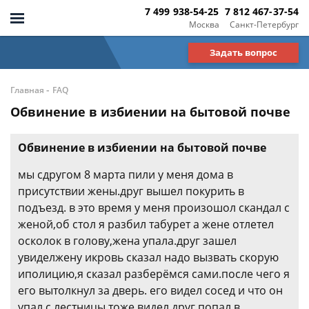
7 499 938-54-25
7 812 467-37-54
Москва
Санкт-Петербург
Задать вопрос
-
Главная
FAQ
Обвинение в избиении на бытовой почве
Обвинение в избиении на бытовой почве
мы сдругом 8 марта пили у меня дома в
присутствии жены.друг вышел покурить в
подъезд. в это время у меня произошол скандал с
женой,об стол я разбил табурет а жене отлетел
осколок в голову,жена упала.друг зашел
увиделжену икровь сказал надо вызвать скорую
иполицию,я сказал разберёмся сами.после чего я
его вытолкнул за дверь. его видел сосед и что он
упал с лестницы тоже видел.друг попал в