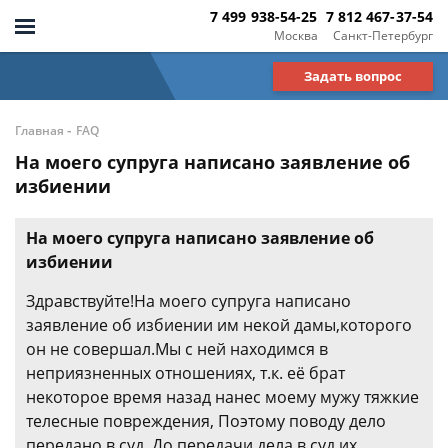
7 499 938-54-25
7 812 467-37-54
Москва
Санкт-Петербург
Задать вопрос
-
Главная
FAQ
На моего супруга написано заявление об
избиении
На моего супруга написано заявление об
избиении
Здравствуйте!На моего супруга написано
заявление об избиении им некой дамы,которого
он не совершал.Мы с ней находимся в
неприязненных отношениях, т.к. её брат
некоторое время назад нанес моему мужу тяжкие
телесные повреждения, Поэтому поводу дело
передано в суд. До передачи дела в суд их