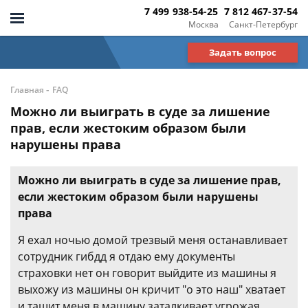
7 499 938-54-25
7 812 467-37-54
Москва
Санкт-Петербург
Задать вопрос
-
Главная
FAQ
Можно ли выиграть в суде за лишение
прав, если жестоким образом были
нарушены права
Можно ли выиграть в суде за лишение прав,
если жестоким образом были нарушены
права
Я ехал ночью домой трезвый меня останавливает
сотрудник гибдд я отдаю ему документы
страховки нет он говорит выйдите из машины я
выхожу из машины он кричит "о это наш" хватает
и тащит меня в машину заталкивает угрожая