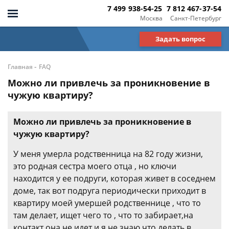
7 499 938-54-25
7 812 467-37-54
Москва
Санкт-Петербург
Задать вопрос
-
Главная
FAQ
Можно ли привлечь за проникновение в
чужую квартиру?
Можно ли привлечь за проникновение в
чужую квартиру?
У меня умерла родственница на 82 году жизни,
это родная сестра моего отца , но ключи
находится у ее подруги, которая живет в соседнем
доме, так вот подруга периодически приходит в
квартиру моей умершей родственнице , что то
там делает, ищет чего то , что то забирает,на
контакт она не идет,и я не знаю что делать в