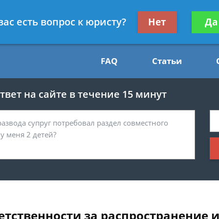
Получите консул
вас есть вопрос к юристу?
Нет
Да
54
бес
FAQ
Статьи
вет на сайте в течение 15 минут
етственности за распространение 