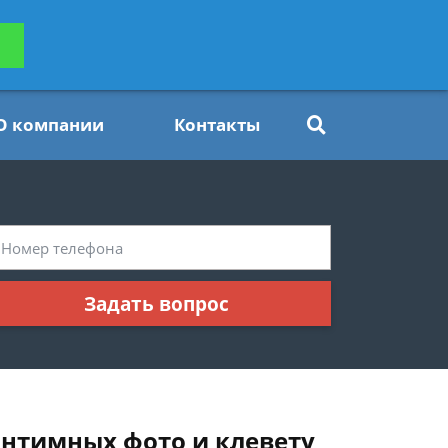
ьтацию
Задать вопрос
платно
О компании
Контакты
Задать вопрос
интимных фото и клевету