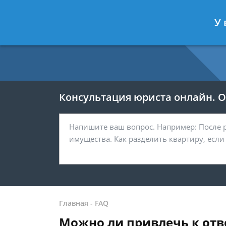
Москва
Санкт-Петербург
У 
7 499 938-54-25
7 812 467-37-
Консультация юриста онлайн. От
Главная
-
FAQ
Можно ли привлечь к отв