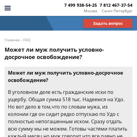
7 499 938-54-25
7 812 467-37-54
Москва
Санкт-Петербург
Задать вопрос
-
Главная
FAQ
Может ли муж получить условно-
досрочное освобождение?
Может ли муж получить условно-досрочное
освобождение?
В уголовном деле есть гражданские иски по
ущербу. Общая сумма 518 тыс. Надеемся на Удо.
Но вот дело в том,что по словам мужа, из
колонии где он сидит редко отпускаю по Удо с
полностью непогашенным иском. Сразу отдать
всю сумму мы не можем. Готовы частями платить
каждый месяц,но муж говорит что все равно не