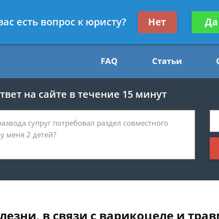
Получите консул
вас есть вопрос к юристу?
Нет
Да
54
бес
FAQ
Статьи
вет на сайте в течение 15 минут
олезни, в связи с варикоцеле и тра