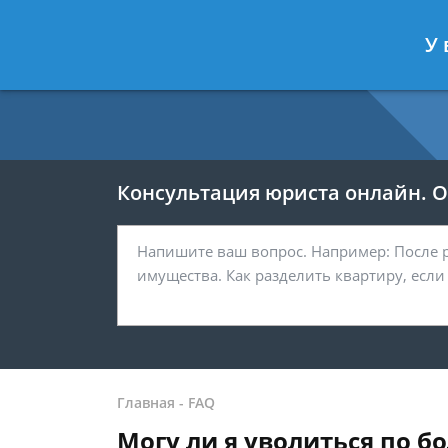
Москва
Санкт-Петербург
У 
7 499 938-54-25
7 812 467-37-
Консультация юриста онлайн. От
Главная
-
FAQ
Могу ли я уволиться по б