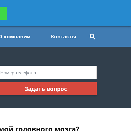
ьтацию
Задать вопрос
платно
О компании
Контакты
Задать вопрос
вмой головного мозга?