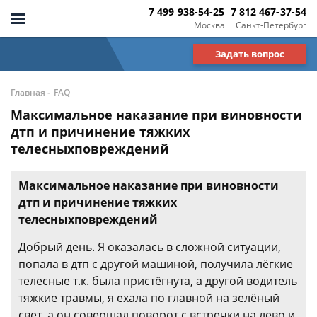
7 499 938-54-25
7 812 467-37-54
Москва
Санкт-Петербург
Задать вопрос
-
Главная
FAQ
Максимальное наказание при виновности
дтп и причинение тяжких
телесныхповреждений
Максимальное наказание при виновности
дтп и причинение тяжких
телесныхповреждений
Добрый день. Я оказалась в сложной ситуации,
попала в дтп с другой машиной, получила лёгкие
телесные т.к. была пристёгнута, а другой водитель
тяжкие травмы, я ехала по главной на зелёный
свет, а он совершал поворот с встречки на лево и