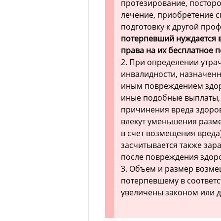
протезирование, посторо
лечение, приобретение с
подготовку к другой проф
потерпевший нуждается в
права на их бесплатное 
2. При определении утрач
инвалидности, назначенн
иным повреждением здоро
иные подобные выплаты, 
причинения вреда здоро
влекут уменьшения разм
в счет возмещения вреда)
засчитывается также зар
после повреждения здор
3. Объем и размер возм
потерпевшему в соответст
увеличены законом или 