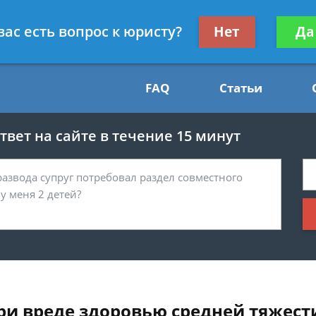
Получите консул
вас есть вопрос к юристу?
Нет
Да
54
бес
FAQ
Статьи
вет на сайте в течение 15 минут
ри вреде здоровью средней тяжест