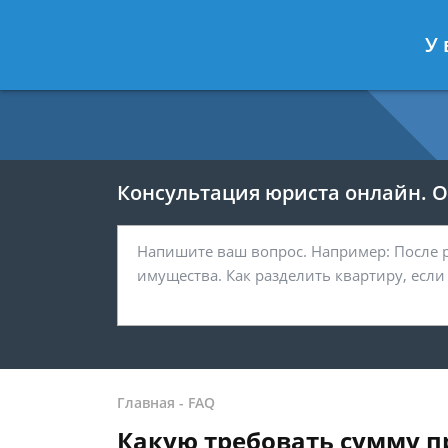
Москва
Санкт-Петербург
У 
7 499 938-54-25
7 812 467-37-
Консультация юриста онлайн. От
Главная
-
FAQ
Какую требовать сумму п