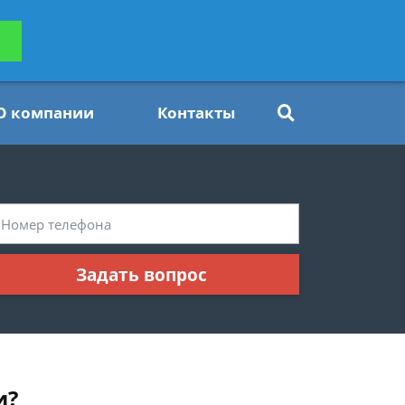
ьтацию
Задать вопрос
платно
О компании
Контакты
Задать вопрос
и?