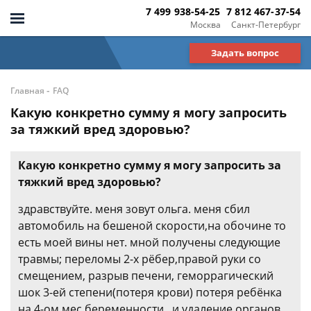
7 499 938-54-25
7 812 467-37-54
Москва
Санкт-Петербург
Задать вопрос
-
Главная
FAQ
Какую конкретно сумму я могу запросить
за тяжкий вред здоровью?
Какую конкретно сумму я могу запросить за
тяжкий вред здоровью?
здравствуйте. меня зовут ольга. меня сбил
автомобиль на бешеной скорости,на обочине то
есть моей вины нет. мной получены следующие
травмы; переломы 2-х рёбер,правой руки со
смещением, разрыв печени, геморрагический
шок 3-ей степени(потеря крови) потеря ребёнка
на 4-ом мес.беременности , и удаление органов