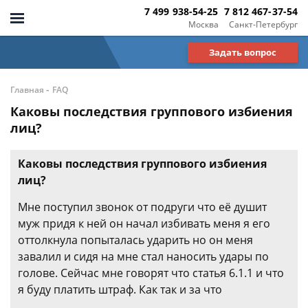
7 499 938-54-25
7 812 467-37-54
Москва
Санкт-Петербург
Задать вопрос
-
Главная
FAQ
Каковы последствия группового избиения
лиц?
Каковы последствия группового избиения
лиц?
Мне поступил звонок от подруги что её душит
муж придя к ней он начал избивать меня я его
оттолкнула попыталась ударить но он меня
завалил и сидя на мне стал наносить удары по
голове. Сейчас мне говорят что статья 6.1.1 и что
я буду платить штраф. Как так и за что