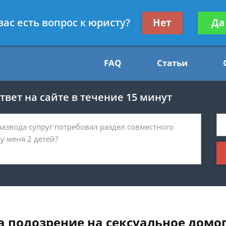
Получите консул
вас есть вопрос к юристу?
Нет
Да
54
бес
FAQ
Статьи
вет на сайте в течение 15 минут
а подозрение на сексуальное домо