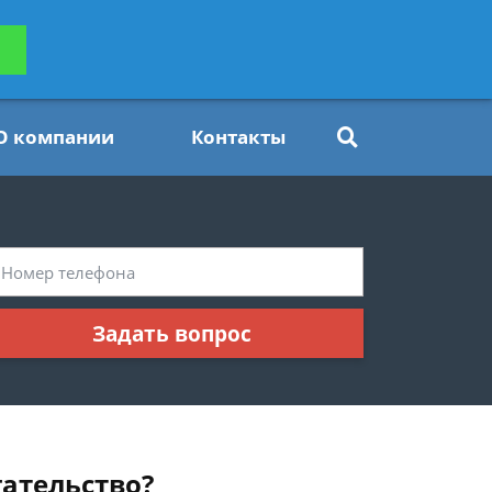
ьтацию
Задать вопрос
платно
О компании
Контакты
Задать вопрос
гательство?