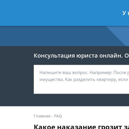
Москва
Санкт-Петербург
У 
7 499 938-54-25
7 812 467-37-
Консультация юриста онлайн. От
Главная
-
FAQ
Какое наказание грозит з