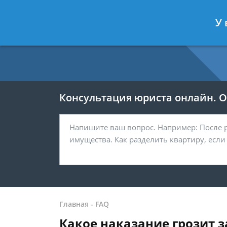
Москва
Санкт-Петербург
У 
7 499 938-54-25
7 812 467-37-
Консультация юриста онлайн. От
Главная
-
FAQ
Какое наказание грозит 