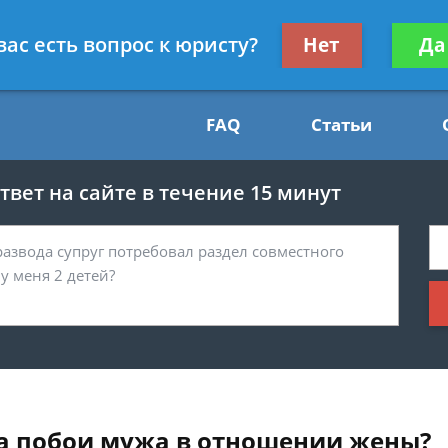
Получите консул
вас есть вопрос к юристу?
Нет
Да
54
бес
FAQ
Статьи
вет на сайте в течение 15 минут
за побои мужа в отношении жены?