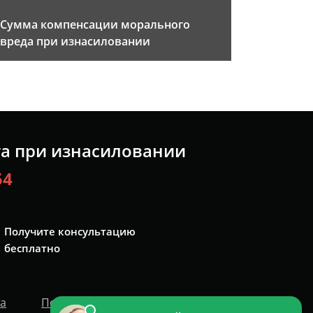
Сумма компенсации морального
вреда при изнасиловании
та при изнасиловании
54
Получите консультацию
бесплатно
та
Политика персональных данных