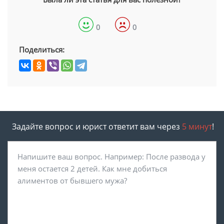
0
0
Поделиться:
Задайте вопрос и юрист ответит вам через
5 минут
!