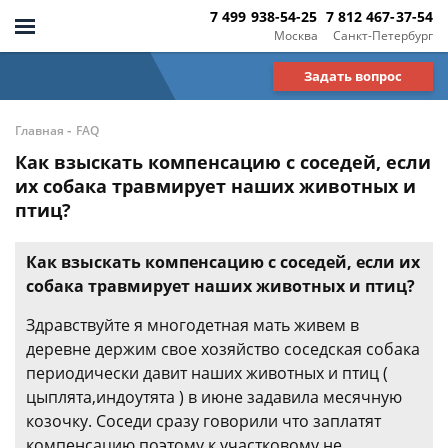
7 499 938-54-25
7 812 467-37-54
Москва
Санкт-Петербург
Задать вопрос
-
Главная
FAQ
Как взыскать компенсацию с соседей, если
их собака травмирует наших животных и
птиц?
Как взыскать компенсацию с соседей, если их
собака травмирует наших животных и птиц?
Здравствуйте я многодетная мать живем в
деревне держим свое хозяйство соседская собака
периодически давит наших животных и птиц (
цыплята,индоутята ) в июне задавила месячную
козочку. Соседи сразу говорили что заплатят
компенсацию поэтому к участковому не