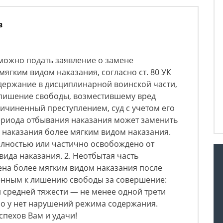
в
можно подать заявление о замене
ягким видом наказания, согласно ст. 80 УК
держание в дисциплинарной воинской части,
лишение свободы, возместившему вред
ричиненный преступлением, суд с учетом его
периода отбывания наказания может заменить
 наказания более мягким видом наказания.
олностью или частично освобождено от
ида наказания. 2. Неотбытая часть
ена более мягким видом наказания после
енным к лишению свободы за совершение:
 средней тяжести — не менее одной трети
но у нет нарушений режима содержания.
Успехов Вам и удачи!