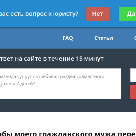
Получите консул
вас есть вопрос к юристу?
Нет
Да
54
бес
FAQ
Статьи
вет на сайте в течение 15 минут
тобы моего гражданского мужа пере