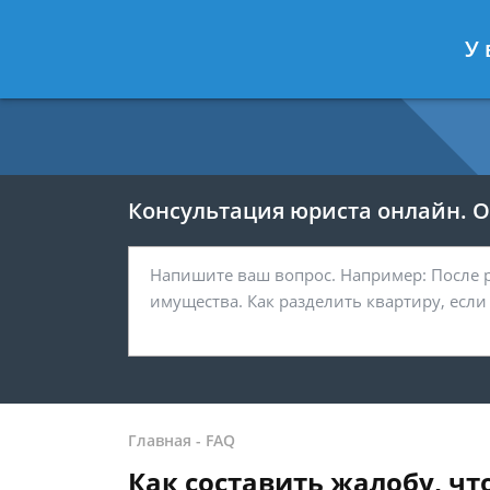
Москва
Санкт-Петербург
У 
7 499 938-54-25
7 812 467-37-
Консультация юриста онлайн. От
Главная
-
FAQ
Как составить жалобу, ч