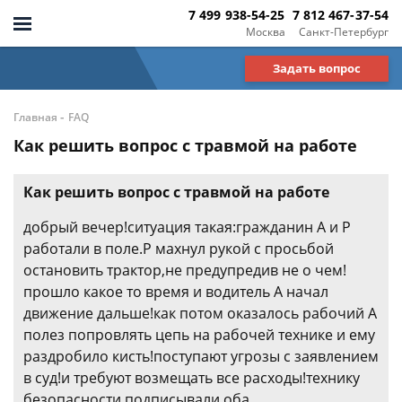
7 499 938-54-25
7 812 467-37-54
Москва
Санкт-Петербург
Задать вопрос
-
Главная
FAQ
Как решить вопрос с травмой на работе
Как решить вопрос с травмой на работе
добрый вечер!ситуация такая:гражданин А и Р
работали в поле.Р махнул рукой с просьбой
остановить трактор,не предупредив не о чем!
прошло какое то время и водитель А начал
движение дальше!как потом оказалось рабочий А
полез попровлять цепь на рабочей технике и ему
раздробило кисть!поступают угрозы с заявлением
в суд!и требуют возмещать все расходы!технику
безопасности подписывали оба