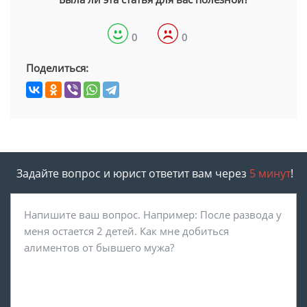
0
0
Поделиться:
Задайте вопрос и юрист ответит вам через
5 минут
!