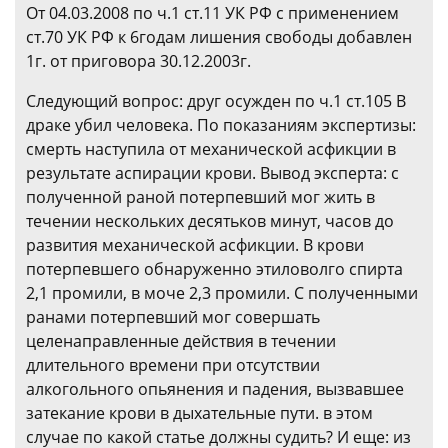
От 04.03.2008 по ч.1 ст.11 УК РФ с применением
ст.70 УК РФ к 6годам лишения свободы добавлен
1г. от приговора 30.12.2003г.
Следующий вопрос: друг осужден по ч.1 ст.105 В
драке убил человека. По показаниям экспертизы:
смерть наступила от механической асфикции в
результате аспирации крови. Вывод эксперта: с
полученной раной потерпевший мог жить в
течении нескольких десятьков минут, часов до
развития механической асфикции. В крови
потерпевшего обнаруженно этиловолго спирта
2,1 промили, в моче 2,3 промили. С полученными
ранами потерпевший мог совершать
целенаправленные действия в течении
длительного времени при отсутствии
алкогольного опьянения и падения, вызвавшее
затекание крови в дыхательные пути. в этом
случае по какой статье должны судить? И еще: из