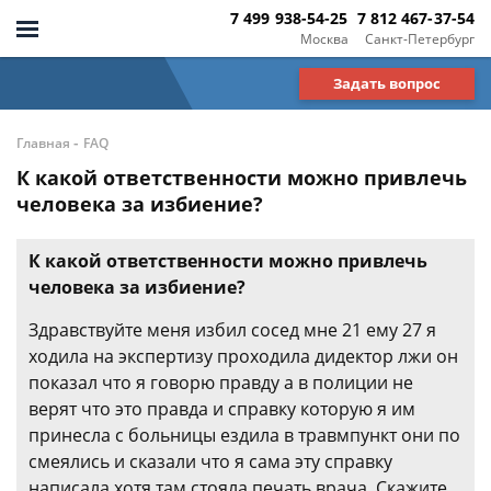
7 499 938-54-25
7 812 467-37-54
Москва
Санкт-Петербург
Задать вопрос
-
Главная
FAQ
К какой ответственности можно привлечь
человека за избиение?
К какой ответственности можно привлечь
человека за избиение?
Здравствуйте меня избил сосед мне 21 ему 27 я
ходила на экспертизу проходила дидектор лжи он
показал что я говорю правду а в полиции не
верят что это правда и справку которую я им
принесла с больницы ездила в травмпункт они по
смеялись и сказали что я сама эту справку
написала хотя там стояла печать врача. Скажите