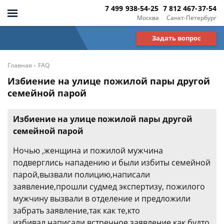
7 499 938-54-25
7 812 467-37-54
Москва
Санкт-Петербург
Задать вопрос
-
Главная
FAQ
Избиение на улице пожилой пары другой
семейной парой
Избиение на улице пожилой пары другой
семейной парой
Ночью ,женщина и пожилой мужчина
подверглись нападению и были избиты семейной
парой,вызвали полицию,написали
заявление,прошли судмед экспертизу, пожилого
мужчину вызвали в отделение и предложили
забрать заявление,так как те,кто
избивал,написали встречное заявление,как будто