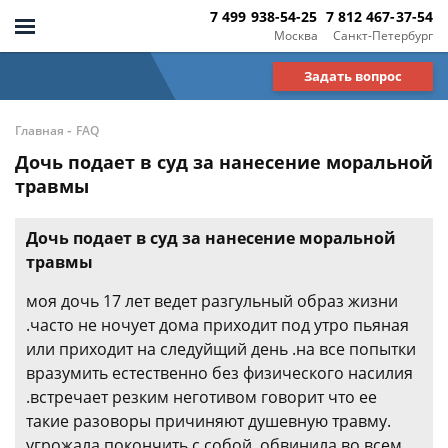
7 499 938-54-25
7 812 467-37-54
Москва
Санкт-Петербург
Задать вопрос
-
Главная
FAQ
Дочь подает в суд за нанесение моральной
травмы
Дочь подает в суд за нанесение моральной
травмы
моя дочь 17 лет ведет разгульный образ жизни
.часто не ночует дома приходит под утро пьяная
или приходит на следуйщий день .на все попытки
вразумить естественно без физического насилия
.встречает резким неготивом говорит что ее
такие разоворы причиняют душевную травму.
угрожала покончить с собой..обвинила во всем