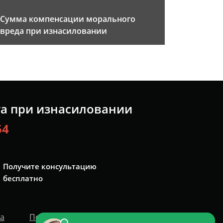
Сумма компенсации морального
вреда при изнасиловании
та при изнасиловании
54
Получите консультацию
бесплатно
та
Политика персональных данных