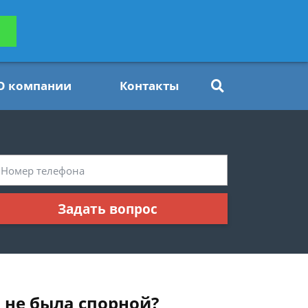
ьтацию
Задать вопрос
платно
О компании
Контакты
Задать вопрос
 не была спорной?