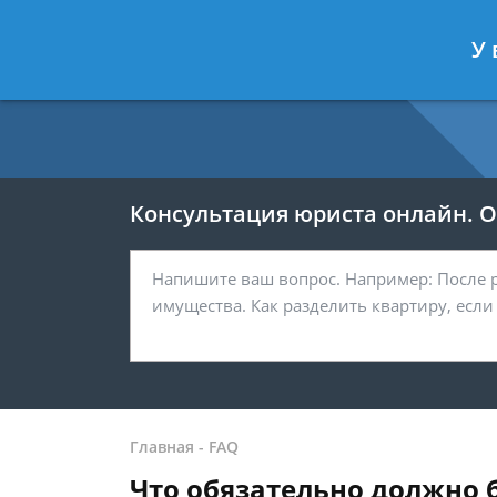
Москва
Санкт-Петербург
У 
7 499 938-54-25
7 812 467-37-
Консультация юриста онлайн. От
Главная
-
FAQ
Что обязательно должно б