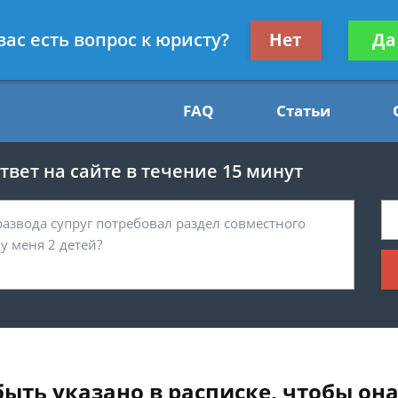
Получите консул
вас есть вопрос к юристу?
Нет
Да
54
бес
FAQ
Статьи
вет на сайте в течение 15 минут
ыть указано в расписке, чтобы она