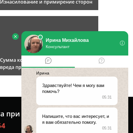
Изнасилование и примирение сторон
Сумма компенсации морального
вреда при изнасиловании
та при изнасиловании
54