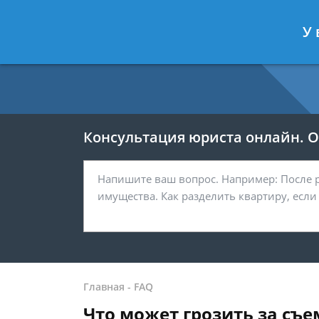
Москва
Санкт-Петербург
У 
7 499 938-54-25
7 812 467-37-
Консультация юриста онлайн. От
Главная
-
FAQ
Что может грозить за съем