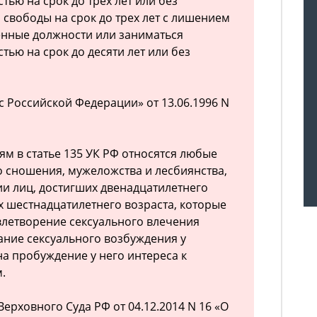
ью на срок до трех лет или без
 свободы на срок до трех лет с лишением
енные должности или заниматься
ью на срок до десяти лет или без
кс Российской Федерации» от 13.06.1996 N
ям в статье 135 УК РФ относятся любые
о сношения, мужеложства и лесбиянства,
и лиц, достигших двенадцатилетнего
х шестнадцатилетнего возраста, которые
летворение сексуального влечения
ание сексуального возбуждения у
на пробуждение у него интереса к
.
ерховного Суда РФ от 04.12.2014 N 16 «О