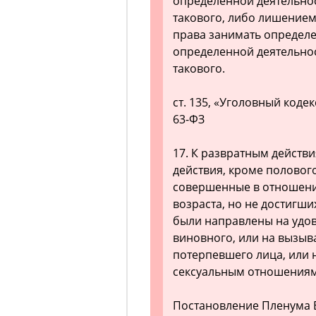
определенной деятельност
такового, либо лишением
права занимать определ
определенной деятельност
такового.
ст. 135, «Уголовный коде
63-ФЗ
17. К развратным действи
действия, кроме половог
совершенные в отношени
возраста, но не достигши
были направлены на удов
виновного, или на вызыв
потерпевшего лица, или 
сексуальным отношениям
Постановление Пленума В