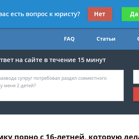
Получите консул
вас есть вопрос к юристу?
Нет
Да
54
бес
FAQ
Статьи
вет на сайте в течение 15 минут
ку порно с 16-летней, которую дел