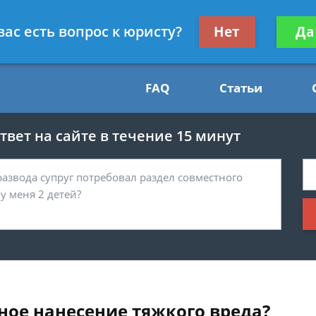
Получите консул
вас есть вопрос к юристу?
Нет
Да
54
бес
FAQ
Статьи
вет на сайте в течение 15 минут
ное нанесение тяжкого вреда?