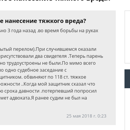
е нанесение тяжкого вреда?
о 3 года назад .во время борьбы на руках
рытый перелом).При случившемся оказали
рисутствовали два свидетеля .Теперь парень
но трудоустроены не были.По мимо всего
о одно судебное заседание с
итником. обвиняют по 118 ст. тяжкое
ожности ..Когда мой защитник сказал что
ию срока давности .потерпевший попросил
ймет адвоката.Я ранее судим не был на
25 мая 2018 г. 0:23