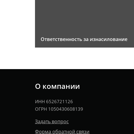
Ответственность за изнасилование
О компании
ИНН 6526721126
ОГРН 1050430608139
Задать вопрос
Форма обратной связи