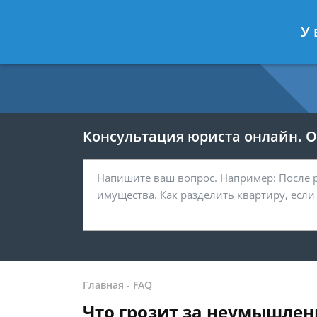
Москва
Санкт-Петербург
У 
7 499 938-54-25
7 812 467-37-
Консультация юриста онлайн. От
Главная
-
FAQ
Что грозит за неумышлен