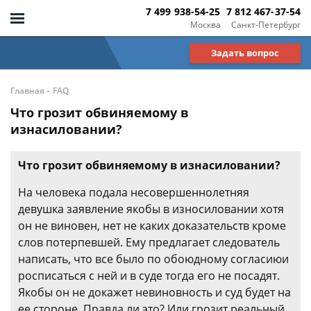
7 499 938-54-25
7 812 467-37-54
Москва
Санкт-Петербург
Задать вопрос
-
Главная
FAQ
Что грозит обвиняемому в
изнасиловании?
Что грозит обвиняемому в изнасиловании?
На человека подала несовершеннолетняя
девушка заявление якобы в износиловании хотя
он не виновен, нет не каких доказательств кроме
слов потерпевшей. Ему предлагает следователь
написать, что все было по обоюдному согласиюи
росписаться с ней и в суде тогда его не посадят.
Якобы он не докажет невиновность и суд будет на
ее стороне. Правда ли это? Или грозит реальный