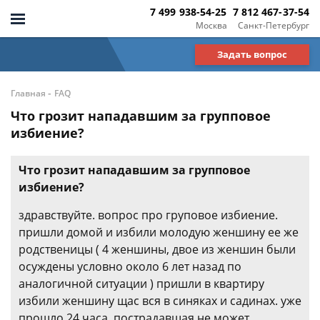
7 499 938-54-25
7 812 467-37-54
Москва
Санкт-Петербург
Задать вопрос
-
Главная
FAQ
Что грозит нападавшим за групповое
избиение?
Что грозит нападавшим за групповое
избиение?
здравствуйте. вопрос про груповое избиение.
пришли домой и избили молодую женшину ее же
родственицы ( 4 женшины, двое из женшин были
осуждены условно около 6 лет назад по
аналогичной ситуации ) пришли в квартиру
избили женшину щас вся в синяках и садинах. уже
прошло 24 часа, пострадавшая не может