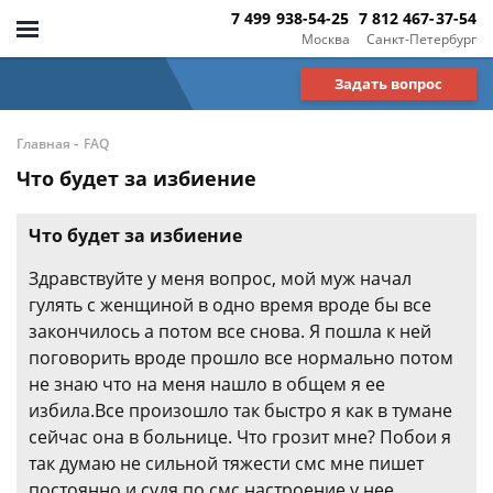
7 499 938-54-25
7 812 467-37-54
Москва
Санкт-Петербург
Задать вопрос
-
Главная
FAQ
Что будет за избиение
Что будет за избиение
Здравствуйте у меня вопрос, мой муж начал
гулять с женщиной в одно время вроде бы все
закончилось а потом все снова. Я пошла к ней
поговорить вроде прошло все нормально потом
не знаю что на меня нашло в общем я ее
избила.Все произошло так быстро я как в тумане
сейчас она в больнице. Что грозит мне? Побои я
так думаю не сильной тяжести смс мне пишет
постоянно и судя по смс настроение у нее